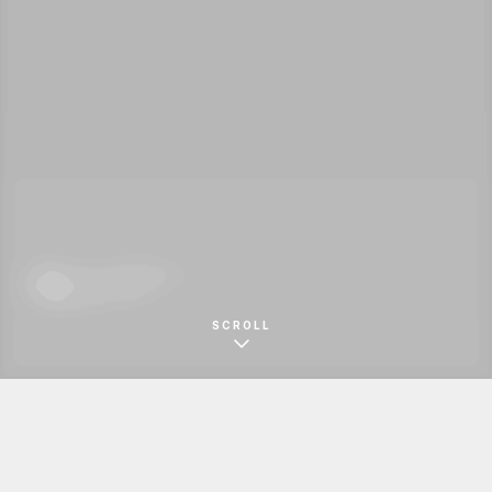
職人がつくる木の家ネット
WEBサイト
SCROLL